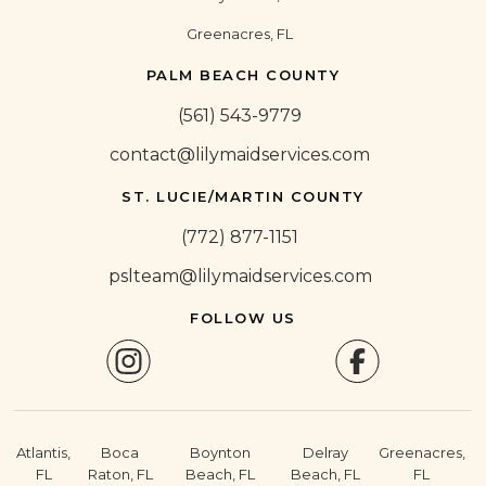
Greenacres, FL
PALM BEACH COUNTY
(561) 543-9779
contact@lilymaidservices.com
ST. LUCIE/MARTIN COUNTY
(772) 877-1151
pslteam@lilymaidservices.com
FOLLOW US
Atlantis,
Boca
Boynton
Delray
Greenacres,
FL
Raton, FL
Beach, FL
Beach, FL
FL