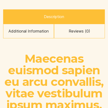
Description
Additional Information
Reviews (0)
Maecenas
euismod sapien
eu arcu convallis,
vitae vestibulum
ipsum maximus.